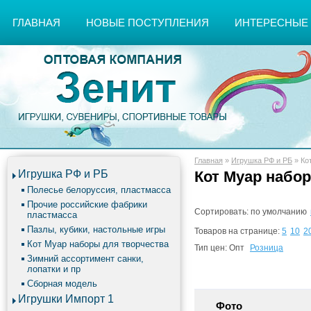
ГЛАВНАЯ
НОВЫЕ ПОСТУПЛЕНИЯ
ИНТЕРЕСНЫЕ
Главная
»
Игрушка РФ и РБ
»
Ко
Игрушка РФ и РБ
Кот Муар набо
Полесье белоруссия, пластмасса
Прочие российские фабрики
Сортировать:
по умолчанию
пластмасса
Пазлы, кубики, настольные игры
Товаров на странице:
5
10
2
Кот Муар наборы для творчества
Тип цен:
Опт
Розница
Зимний ассортимент санки,
лопатки и пр
Сборная модель
Игрушки Импорт 1
Фото