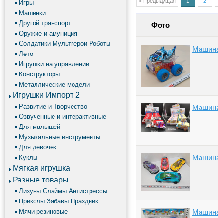
< Предыдущая
1
2
Игры
Машинки
Другой транспорт
Фото
Оружие и амуниция
Солдатики Мультгерои Роботы
Машина
Лето
Игрушки на управлении
Конструкторы
Металлические модели
Игрушки Импорт 2
Развитие и Творчество
Машина
Озвученные и интерактивные
Для малышей
Музыкальные инструменты
Для девочек
Машина 
Куклы
Мягкая игрушка
Разные товары
Лизуны Слаймы Антистрессы
Приколы Забавы Праздник
Мячи резиновые
Машина 