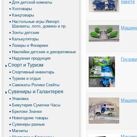
пакете
Для детской комнаты
Хозтовары
Канцтовары
Настольные игры Импорт.
Шахматы, лото, домино и пр.
Машина
Зонты детские
Калькуляторы
Лазеры и Фонарики
Наклейки детские и декоративные
Надувная продукция
Грузови
Спорт и Туризм
Спортивный инвентарь
Туризм и отдых
Самокаты Ролики Скейты
Сувениры и Галантерея
Упаковка
Машина 
Бижутерия Сумочки Часы
Брелоки Значки
Новогодние товары
Сувениры разные
Магниты
Машина 