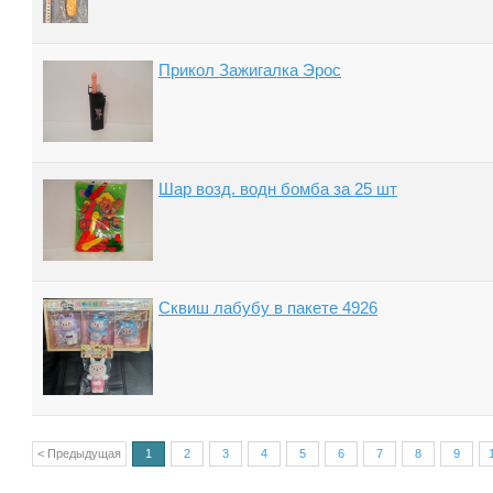
Прикол Зажигалка Эрос
Шар возд. водн бомба за 25 шт
Сквиш лабубу в пакете 4926
< Предыдущая
1
2
3
4
5
6
7
8
9