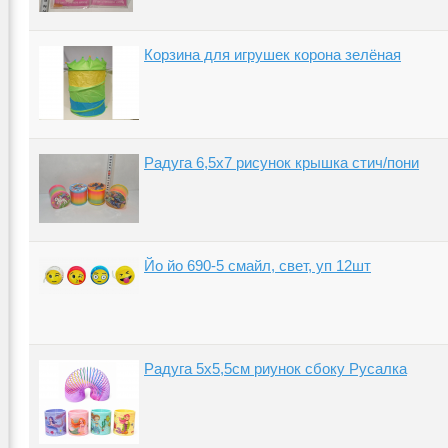
Корзина для игрушек корона зелёная
Радуга 6,5х7 рисунок крышка стич/пони
Йо йо 690-5 смайл, свет, уп 12шт
Радуга 5х5,5см риунок сбоку Русалка