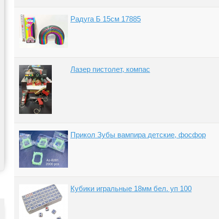
Радуга Б 15см 17885
Лазер пистолет, компас
Прикол Зубы вампира детские, фосфор
Кубики игральные 18мм бел. уп 100