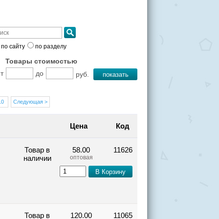
по сайту
по разделу
Товары стоимостью
т
до
руб.
показать
10
Следующая >
Цена
Код
Товар в
58.00
11626
наличии
оптовая
Товар в
120.00
11065