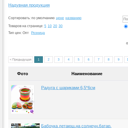
Надувная продукция
Сортировать:
по умолчанию
цене
названию
Товаров на странице:
5
10
20
30
Тип цен:
Опт
Розница
о
< Предыдущая
1
2
3
4
5
6
7
8
9
Фото
Наименование
Радуга с шариками 6,5*6см
Бабочка летающ.на солнечн.батар.