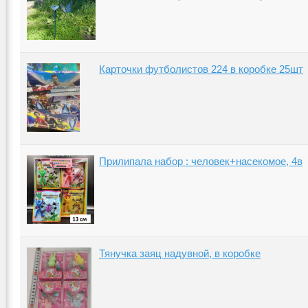
Карточки футболистов 224 в коробке 25шт
Прилипала набор : человек+насекомое, 4в
Тянучка заяц надувной, в коробке