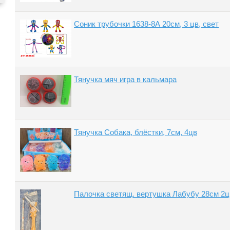
Соник трубочки 1638-8А 20см, 3 цв, свет
Тянучка мяч игра в кальмара
Тянучка Собака, блёстки, 7см, 4цв
Палочка светящ. вертушка Лабубу 28см 2ц