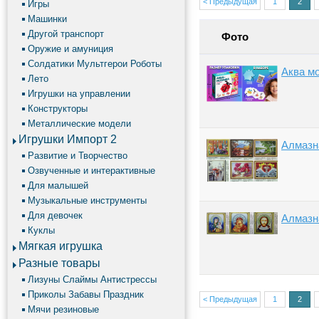
< Предыдущая
1
2
Игры
Машинки
Другой транспорт
Фото
Оружие и амуниция
Солдатики Мультгерои Роботы
Аква м
Лето
Игрушки на управлении
Конструкторы
Металлические модели
Игрушки Импорт 2
Алмазн
Развитие и Творчество
Озвученные и интерактивные
Для малышей
Музыкальные инструменты
Для девочек
Алмазн
Куклы
Мягкая игрушка
Разные товары
Лизуны Слаймы Антистрессы
Приколы Забавы Праздник
< Предыдущая
1
2
Мячи резиновые